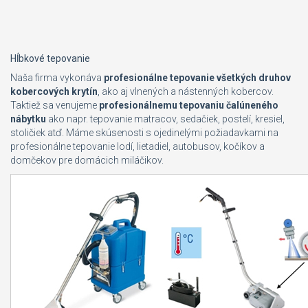
Hĺbkové tepovanie
Naša firma vykonáva
profesionálne tepovanie všetkých druhov
kobercových krytín
, ako aj vlnených a nástenných kobercov.
Taktiež sa venujeme
profesionálnemu tepovaniu čalúneného
nábytku
ako napr. tepovanie matracov, sedačiek, postelí, kresiel,
stoličiek atď. Máme skúsenosti s ojedinelými požiadavkami na
profesionálne tepovanie lodí, lietadiel, autobusov, kočíkov a
domčekov pre domácich miláčikov.