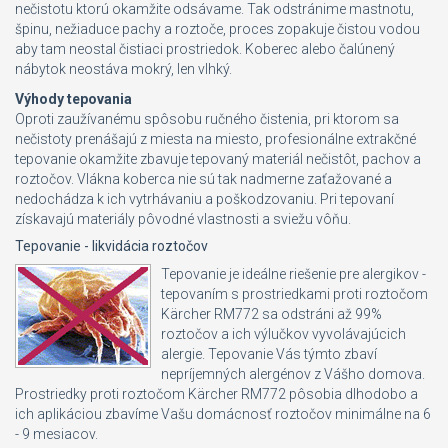
nečistotu ktorú okamžite odsávame. Tak odstránime mastnotu,
špinu, nežiaduce pachy a roztoče, proces zopakuje čistou vodou
aby tam neostal čistiaci prostriedok. Koberec alebo čalúnený
nábytok neostáva mokrý, len vlhký.
Výhody tepovania
Oproti zaužívanému spôsobu ručného čistenia, pri ktorom sa
nečistoty prenášajú z miesta na miesto, profesionálne extrakčné
tepovanie okamžite zbavuje tepovaný materiál nečistôt, pachov a
roztočov. Vlákna koberca nie sú tak nadmerne zaťažované a
nedochádza k ich vytrhávaniu a poškodzovaniu. Pri tepovaní
získavajú materiály pôvodné vlastnosti a sviežu vôňu.
Tepovanie - likvidácia roztočov
Tepovanie je ideálne riešenie pre alergikov -
tepovaním s prostriedkami proti roztočom
Kärcher RM772 sa odstráni až 99%
roztočov a ich výlučkov vyvolávajúcich
alergie. Tepovanie Vás týmto zbaví
nepríjemných alergénov z Vášho domova.
Prostriedky proti roztočom Kärcher RM772 pôsobia dlhodobo a
ich aplikáciou zbavíme Vašu domácnosť roztočov minimálne na 6
- 9 mesiacov.