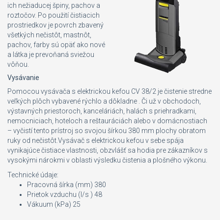
ich nežiaducej špiny, pachov a
roztočov. Po použití čistiacich
prostriedkov je povrch zbavený
všetkých nečistôt, mastnôt,
pachov, farby sú opäť ako nové
a látka je prevoňaná sviežou
vôňou.
Vysávanie
Pomocou vysávača s elektrickou kefou CV 38/2 je čistenie stredne
veľkých plôch vybavené rýchlo a dôkladne . Či už v obchodoch,
výstavných priestoroch, kanceláriách, halách s priehradkami,
nemocniciach, hoteloch a reštauráciách alebo v domácnostiach
– vyčistí tento prístroj so svojou šírkou 380 mm plochy obratom
ruky od nečistôt.Vysávač s elektrickou kefou v sebe spája
vynikajúce čistiace vlastnosti, obzvlášť sa hodia pre zákazníkov s
vysokými nárokmi v oblasti výsledku čistenia a plošného výkonu.
Technické údaje:
Pracovná šírka (mm) 380
Prietok vzduchu (l/s ) 48
Vákuum (kPa) 25