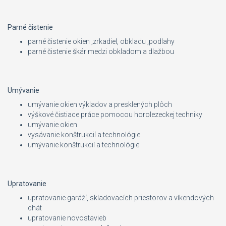
Parné čistenie
parné čistenie okien ,zrkadiel, obkladu ,podlahy
parné čistenie škár medzi obkladom a dlažbou
Umývanie
umývanie okien výkladov a presklených plôch
výškové čistiace práce pomocou horolezeckej techniky
umývanie okien
vysávanie konštrukcií a technológie
umývanie konštrukcií a technológie
Upratovanie
upratovanie garáží, skladovacích priestorov a víkendových
chát
upratovanie novostavieb