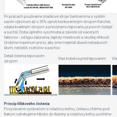
Pri prácach používame značkové stroje Santoemma s vyšším
sacím výkonom až o 35% oproti konkurenčným strojom Kärcher,
vďaka kvalitným strojom a precíznemu tepovaniu je povrch čistejší
a suchší. Doba úplného vyschnutia je závislá od viacerých
faktorov - od typu čalúnenia, teploty miestnosti a okolitej vlhkosti.
Urobíme maximum pre to, aby sme materiál zbavili nežiaducich
škvŕn, nečistôt, roztočov a pachov.
Detail čistenia tepovacím
Vlas koberca pred tepovaním
Vl
strojom
Princíp hĺbkového čistenia
Povysávame vysávačom s rotačnou kefou, čistiacu chémiu pod
tlakom vstrekujeme hlboko do tkaniny a rotačnou kefou uvoľníme