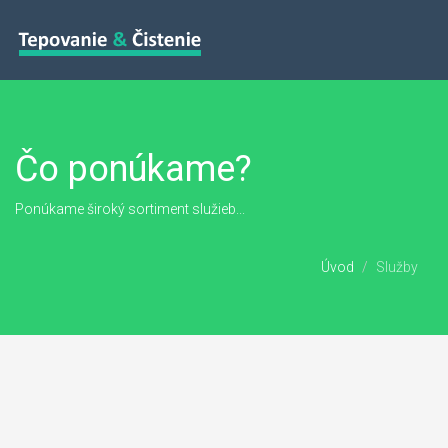
Čo ponúkame?
Ponúkame široký sortiment služieb...
Úvod
Služby