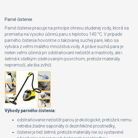
Parné čistenie
Parné čistenie pracuje na princípe ohrevu studenej vody, ktorá sa
premieňa na vysoko účinnú paru s teplotou 140 °C. V prípade
parného čistenia hovoríme o takzvanej suchej pare, lebo sa
vytvára z veľmi malého množstva vody. A práve suchá para je
nielen veľmi účinná pri odstraňovaní nečistôt a mastnoty, ale i
šetrná k všetkým ošetrovaným povrchom, pretože materiály
nepremočí, ale iba zvlhčí.
Výhody parného čistenia:
odstraňovanie nečistôt parou je ekologické, pretože k nemu
netreba žiadne saponáty či dezinfekčné prostriedky,
čistenie je tiež šetrné, pretože materiály nie sú vystavené