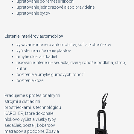
upratovanie po remeselníkoch
upratovanie jednorazové alebo pravidelné
upratovanie bytov
Čistenie interiérov automobilov
vysávanie interiéru automobilov, kufra, koberčekov
vyčistenie a ošetrenie plastov
umytie skiel a zrkadiel
tepovanie interiéru - sedadlá, dvere, rohože, podlaha, strop,
kufor
ošetrenie a umytie gumových rohoží
ošetrenie kože
Pracujeme s profesionálnymi
strojmi a čistiacimi
prostriedkami, s technológiou
KÄRCHER, ktoré dokonale
hĺbkovo vyčistia všetky typy
sedačiek, postelí, kobercov,
matracov a podobne. Zbavia