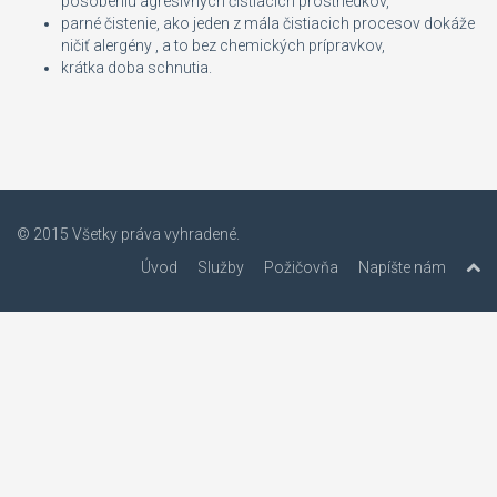
pôsobeniu agresívnych čistiacich prostriedkov,
parné čistenie, ako jeden z mála čistiacich procesov dokáže
ničiť alergény , a to bez chemických prípravkov,
krátka doba schnutia.
© 2015 Všetky práva vyhradené.
Úvod
Služby
Požičovňa
Napíšte nám